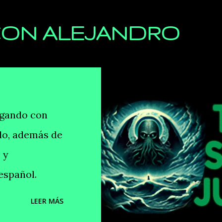
Ir al contenido principal
ON ALEJANDRO
ugando con
ido, además de
 y
español.
LEER MÁS