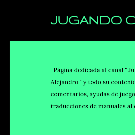
JUGANDO C
E
n
t
Página dedicada al canal " J
r
Alejandro " y todo su conten
a
comentarios, ayudas de juego
d
traducciones de manuales al 
a
s