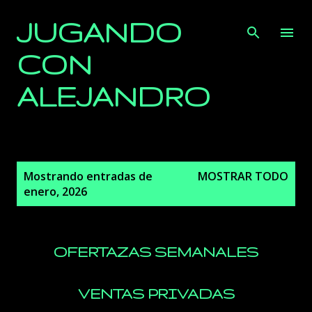
Ir al contenido principal
JUGANDO
CON
ALEJANDRO
E
Mostrando entradas de
MOSTRAR TODO
n
enero, 2026
t
r
a
OFERTAZAS SEMANALES
d
a
s
VENTAS PRIVADAS