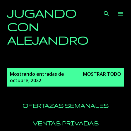
Ir al contenido principal
JUGANDO
CON
ALEJANDRO
E
Mostrando entradas de
MOSTRAR TODO
n
octubre, 2022
t
r
a
OFERTAZAS SEMANALES
d
a
s
VENTAS PRIVADAS