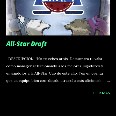
duraderos. Vincula tu energía para la puntuación final y
desbloquea nueva energía para reponer tus reservas. La
partida termina cuando se completa el último monumento,
momento en el que gana el jugador con más puntos. Existen
dos tipos de turno, sin rondas ni fases. En el turno...
All-Star Draft
DESCRIPCIÓN: “No te eches atrás. Demuestra tu valía
como mánager seleccionando a los mejores jugadores y
enviándolos a la All-Star Cup de este año. Ten en cuenta
que un equipo bien coordinado atraerá a más aficionados.
Una vez superada la temporada regular, te esperan los
LEER MÁS
playoffs. Ahora te mueves sobre hielo fino: quien pierde,
queda eliminado de inmediato.” All-Star Draft es un juego
de selección de cartas en el que de 2 a 6 jugadores