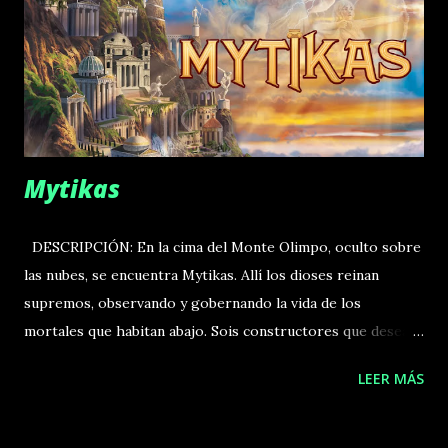
«Lado Elevado», define la experiencia central de Flotilla.
Representan dos experiencias de juego similares pero
distintas, utilizando los mismos componentes de juego y
entrelazándose perfectamente entre todos los jugadores.
Si cambias de lado, darás la vuelta a todos l...
Mytikas
DESCRIPCIÓN: En la cima del Monte Olimpo, oculto sobre
las nubes, se encuentra Mytikas. Allí los dioses reinan
supremos, observando y gobernando la vida de los
mortales que habitan abajo. Sois constructores que desean
desvelar el misterio del Olimpo y acercarse a la luz divina.
LEER MÁS
Para lograrlo, debéis construir prósperas ciudades y
magníficos templos en distintos niveles de la montaña,
desplazando hábilmente vuestros recursos hacia la cumbre.