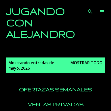
Ir al contenido principal
JUGANDO
CON
ALEJANDRO
E
Mostrando entradas de
MOSTRAR TODO
n
mayo, 2026
t
r
a
OFERTAZAS SEMANALES
d
a
s
VENTAS PRIVADAS