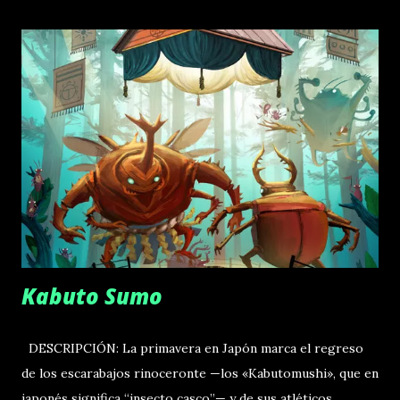
Ganar el favor de los dioses en el momento oportuno os
ayudará a completar vuestra tarea, aunque el espacio en la
montaña es limitado... En Mytikas, jugáis como
constructores que deben edificar ciudades y templos en el
Monte Olimpo. Cuanto más arriba construyáis, más
prestigio obtendréis. Necesitaréis producir recursos y
después moverlos por los distintos niveles del Monte
Olimpo. Al hacer ofrendas a los dioses, ganaréis su favor y
os beneficiaréis de sus habilidades especiales. Al final de la
partida, calcularéis vuestros puntos según el luga...
Kabuto Sumo
DESCRIPCIÓN: La primavera en Japón marca el regreso
de los escarabajos rinoceronte —los «Kabutomushi», que en
japonés significa “insecto casco”— y de sus atléticos