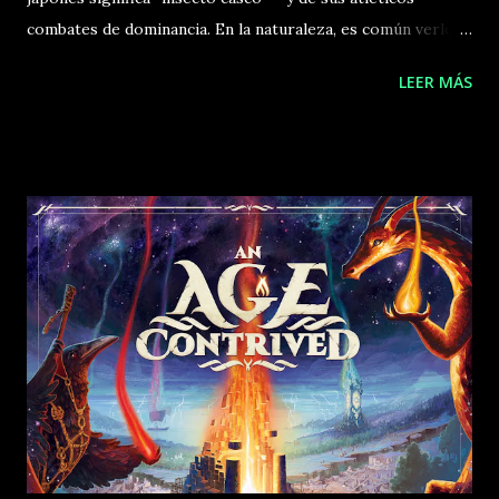
combates de dominancia. En la naturaleza, es común verlos
chocando sus cuernos para demostrar su fuerza e
LEER MÁS
impresionar a otros insectos con sus habilidades de lucha.
De ahí nace el fenomenal Campeonato Mundial de Lucha de
Insectos. En Kabuto Sumo, encarnas a uno de estos
escarabajos combatientes que lucha por la supremacía en el
ring y por ganarse un lugar en el panteón de los
luchadores legendarios. La jugabilidad de Kabuto Sumo
recuerda a las máquinas arcade de empujar monedas, en las
que colocas estratégicamente monedas esperando que
otras caigan de la plataforma. El juego reproduce una
experiencia similar: debes deslizar fichas de forma
estratégica sobre el tablero para expulsar a los demás
jugadores fuera del ring. Es una emocionante combinación
de destreza, estrategia y suerte. DESCARGAR
REGLAMENTO EN ESPA...