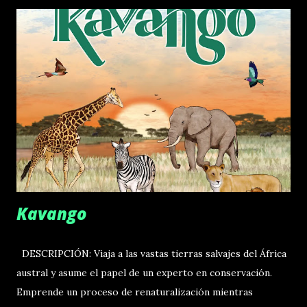
participan en un torneo de hockey sobre hielo como
mánagers de equipo. Eliges entrenadores con habilidades
únicas, juegas la temporada regular y, finalmente, los
playoffs. Seleccionas jugadores, formas nuevos equipos y
los envías a diferentes estadios. En los playoffs, la tensión
aumenta porque cada ronda se juega en formato
eliminatorio hasta que solo queda un equipo: el ganador.
Quien tenga más aficionados al final gana el torneo y la
prestigiosa All-Star Cup. DESCARGAR REGLAMENTO EN
ESPAÑOL:
Kavango
DESCRIPCIÓN: Viaja a las vastas tierras salvajes del África
austral y asume el papel de un experto en conservación.
Emprende un proceso de renaturalización mientras