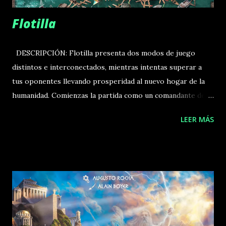
Flotilla
DESCRIPCIÓN: Flotilla presenta dos modos de juego
distintos e interconectados, mientras intentas superar a
tus oponentes llevando prosperidad al nuevo hogar de la
humanidad. Comienzas la partida como un comandante de
flota del «Lado Sumergido» (“Sinkside”), comisionado por
LEER MÁS
los líderes mundiales para explorar la nueva faz del océano,
rebuscar recursos en las profundidades y rescatar a
cualquier superviviente que encuentres. En cualquier
momento de la partida, puedes decidir pasarte al «Lado
Elevado» (“Skyside”), vendiendo tus esquifes y abandonando
tu vida marinera para dedicarte al crecimiento de la propia
Flotilla. La decisión de si cambiar o cuándo hacerlo,
pasando de explorador del «Lado Sumergido» a colono del