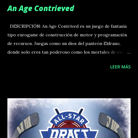
An Age Contrieved
DESCRIPCIÓN: An Age Contrived es un juego de fantasía
tipo eurogame de construcción de motor y programación
de recursos. Juegas como un dios del panteón Eldrano,
donde solo eres tan poderoso como los mortales de este
mundo inestable creen que lo eres. Tu objetivo es
LEER MÁS
establecerte como la deidad dominante del panteón
asegurando la fe de los mortales, mientras impulsas el
mundo mortal desde su era de oscuridad hacia la
civilización. Cada jugador recibe un tablero de personaje y
un dispositivo de transmutación, que utiliza para canalizar
su energía hacia el mundo mortal. La energía es la forma en
la que un dios ejerce su voluntad, y se usa para construir
monumentos, reclamar nuevas losetas y completar logros